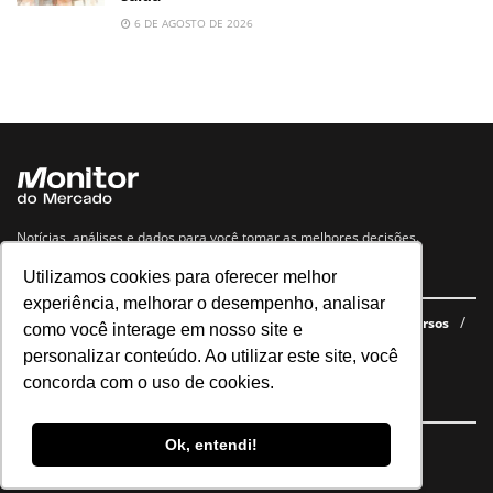
6 DE AGOSTO DE 2026
Notícias, análises e dados para você tomar as melhores decisões.
Utilizamos cookies para oferecer melhor
Navegue no site
experiência, melhorar o desempenho, analisar
Últimas notícias
Quem somos
E-books gratuitos
Cursos
como você interage em nosso site e
Política de privacidade
personalizar conteúdo. Ao utilizar este site, você
concorda com o uso de cookies.
Siga nossas redes
Ok, entendi!