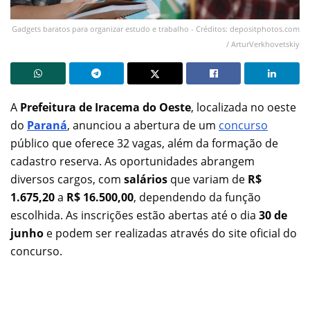
Gadgets baratos para organizar estudo e trabalho - Créditos: depositphotos.com
/ ArturVerkhovetskiy
A
Prefeitura de Iracema do Oeste
, localizada no oeste
do
Paraná
, anunciou a abertura de um
concurso
público que oferece 32 vagas, além da formação de
cadastro reserva. As oportunidades abrangem
diversos cargos, com
salários
que variam de
R$
1.675,20
a
R$ 16.500,00
, dependendo da função
escolhida. As inscrições estão abertas até o dia
30 de
junho
e podem ser realizadas através do site oficial do
concurso.