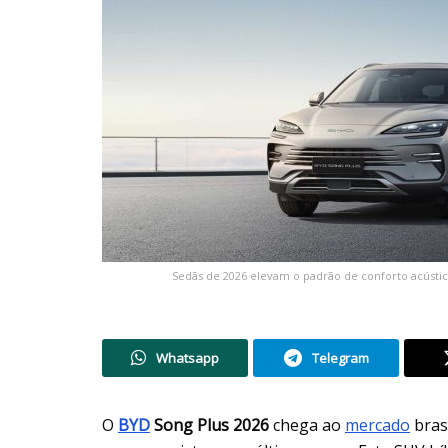
Sedãs de 2026 elevam o padrão de conforto acústico
Whatsapp
Telegram
O
BYD
Song Plus 2026
chega ao
mercado
bras