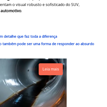
ntam o visual robusto e sofisticado do SUV,
o
automotivo
.
m detalhe que faz toda a diferença
ndo também pode ser uma forma de responder ao absurdo
Leia mais