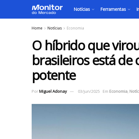
Notícias
Ferramentas
I
Home
Notícias
Economia
O híbrido que viro
brasileiros está de
potente
Por
Miguel Adonay
03/jun/2025
Em
Economia
,
Notíc