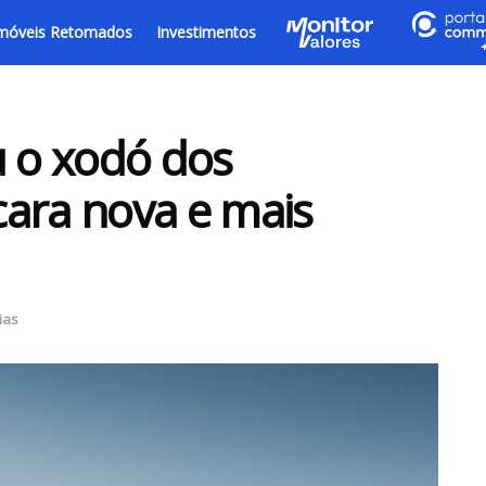
móveis Retomados
Investimentos
u o xodó dos
 cara nova e mais
ias