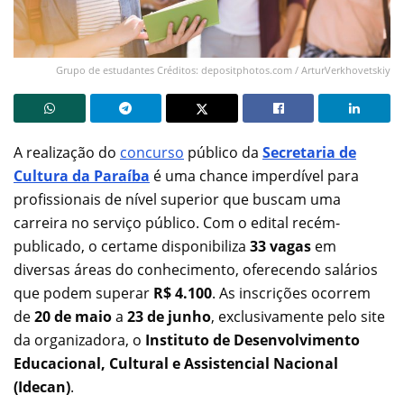
Grupo de estudantes Créditos: depositphotos.com / ArturVerkhovetskiy
A realização do
concurso
público da
Secretaria de
Cultura da Paraíba
é uma chance imperdível para
profissionais de nível superior que buscam uma
carreira no serviço público. Com o edital recém-
publicado, o certame disponibiliza
33 vagas
em
diversas áreas do conhecimento, oferecendo salários
que podem superar
R$ 4.100
. As inscrições ocorrem
de
20 de maio
a
23 de junho
, exclusivamente pelo site
da organizadora, o
Instituto de Desenvolvimento
Educacional, Cultural e Assistencial Nacional
(Idecan)
.