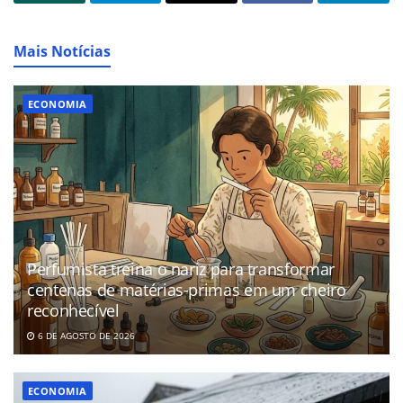
Mais Notícias
ECONOMIA
Perfumista treina o nariz para transformar
centenas de matérias-primas em um cheiro
reconhecível
6 DE AGOSTO DE 2026
ECONOMIA