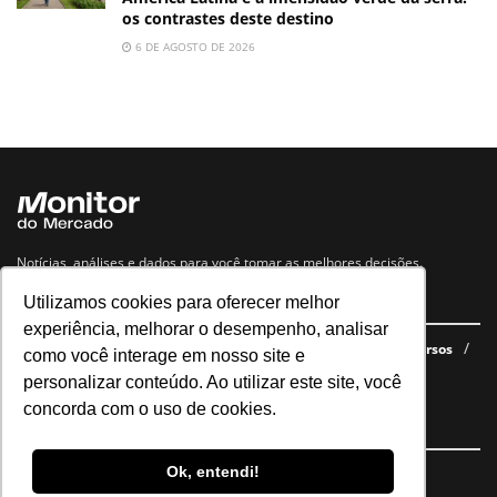
os contrastes deste destino
6 DE AGOSTO DE 2026
Notícias, análises e dados para você tomar as melhores decisões.
Utilizamos cookies para oferecer melhor
Navegue no site
experiência, melhorar o desempenho, analisar
Últimas notícias
Quem somos
E-books gratuitos
Cursos
como você interage em nosso site e
Política de privacidade
personalizar conteúdo. Ao utilizar este site, você
concorda com o uso de cookies.
Siga nossas redes
Ok, entendi!