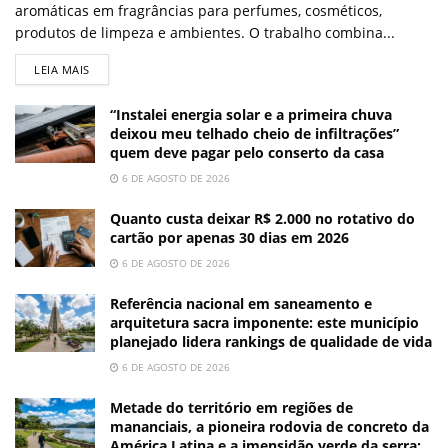
aromáticas em fragrâncias para perfumes, cosméticos,
produtos de limpeza e ambientes. O trabalho combina...
LEIA MAIS
“Instalei energia solar e a primeira chuva
deixou meu telhado cheio de infiltrações”
quem deve pagar pelo conserto da casa
6 DE AGOSTO DE 2026
Quanto custa deixar R$ 2.000 no rotativo do
cartão por apenas 30 dias em 2026
6 DE AGOSTO DE 2026
Referência nacional em saneamento e
arquitetura sacra imponente: este município
planejado lidera rankings de qualidade de vida
6 DE AGOSTO DE 2026
Metade do território em regiões de
mananciais, a pioneira rodovia de concreto da
América Latina e a imensidão verde da serra: