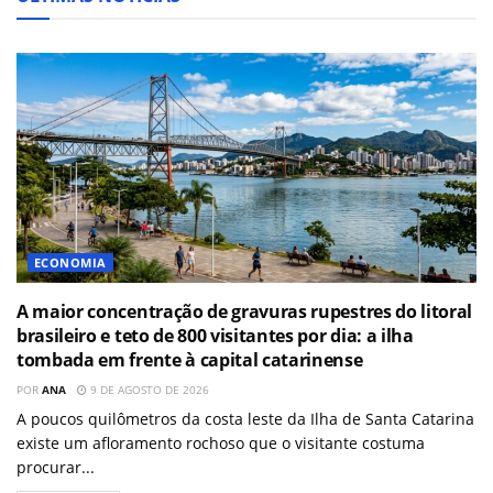
ECONOMIA
A maior concentração de gravuras rupestres do litoral
brasileiro e teto de 800 visitantes por dia: a ilha
tombada em frente à capital catarinense
POR
ANA
9 DE AGOSTO DE 2026
A poucos quilômetros da costa leste da Ilha de Santa Catarina
existe um afloramento rochoso que o visitante costuma
procurar...