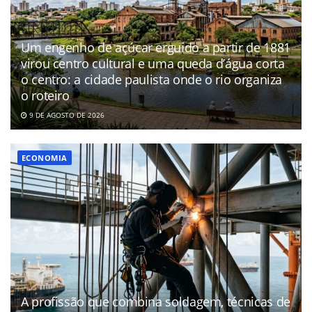
Um engenho de açúcar erguido a partir de 1881
virou centro cultural e uma queda d’água corta
o centro: a cidade paulista onde o rio organiza
o roteiro
9 DE AGOSTO DE 2026
ECONOMIA
A profissão que combina soldagem, técnicas de