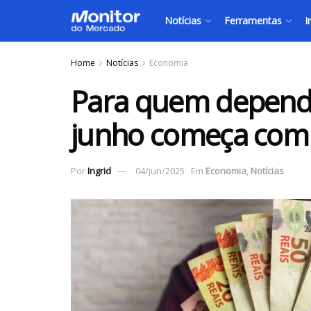
Notícias
Ferramentas
I
Home
Notícias
Economia
Para quem depende
junho começa com b
Por
Ingrid
04/jun/2025
Em
Economia
,
Notícias