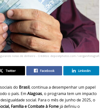
rando notas de dinheiro - Créditos: depositphotos.com / verganifotografi
Twitter
Facebook
Linkedin
sociais do
Brasil
, continua a desempenhar um papel
todo o país. Em
Alagoas
, o programa tem um impacto
a desigualdade social. Para o mês de junho de 2025, o
Social, Família e Combate à Fome
já definiu o