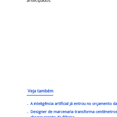
antecipados.
Veja também
A inteligência artificial já entrou no orçamento 
Designer de marcenaria transforma centímetro
chegar pronto da fábrica