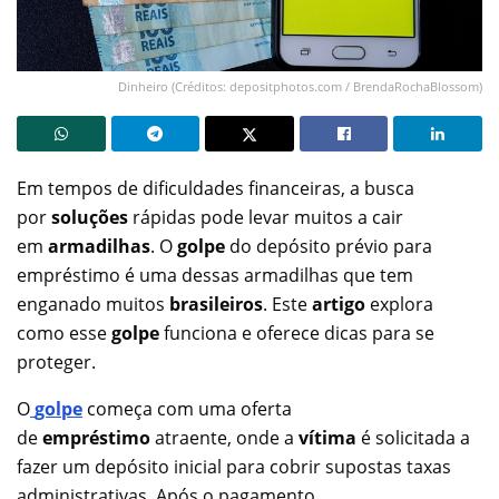
Dinheiro (Créditos: depositphotos.com / BrendaRochaBlossom)
Em tempos de dificuldades financeiras, a busca
por
soluções
rápidas pode levar muitos a cair
em
armadilhas
. O
golpe
do depósito prévio para
empréstimo é uma dessas armadilhas que tem
enganado muitos
brasileiros
. Este
artigo
explora
como esse
golpe
funciona e oferece dicas para se
proteger.
O
golpe
começa com uma oferta
de
empréstimo
atraente, onde a
vítima
é solicitada a
fazer um depósito inicial para cobrir supostas taxas
administrativas. Após o pagamento,