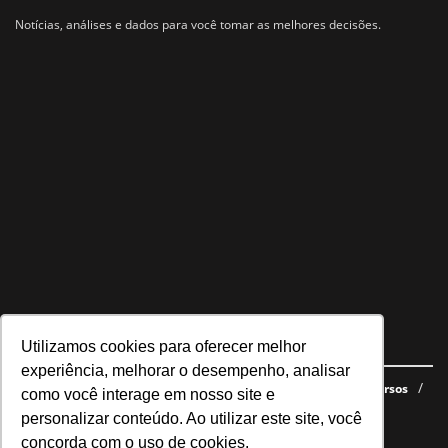
Notícias, análises e dados para você tomar as melhores decisões.
Utilizamos cookies para oferecer melhor
Navegue no site
experiência, melhorar o desempenho, analisar
Últimas notícias
Quem somos
E-books gratuitos
Cursos
como você interage em nosso site e
Política de privacidade
personalizar conteúdo. Ao utilizar este site, você
concorda com o uso de cookies.