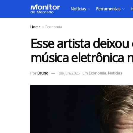
Notícias
Ferramentas
I
Home
Economia
Esse artista deixou
música eletrônica 
Por
Bruno
08/jun/2025
Em
Economia
,
Notícias