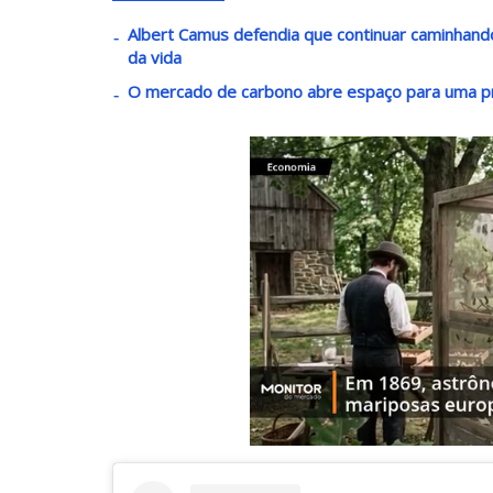
Albert Camus defendia que continuar caminha
da vida
O mercado de carbono abre espaço para uma p