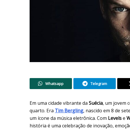
Whatsapp
Telegram
Em uma cidade vibrante da
Suécia
, um jovem c
quarto. Era
Tim Bergling
, nascido em 8 de se
um ícone da música eletrônica. Com
Levels
e
W
história é uma celebração de inovação, emoç