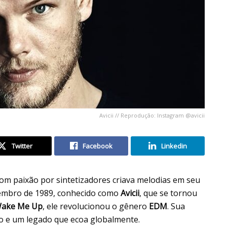
Avicii // Reprodução: Instagram @avicii
Twitter
Facebook
Linkedin
om paixão por sintetizadores criava melodias em seu
tembro de 1989, conhecido como
Avicii
, que se tornou
ake Me Up
, ele revolucionou o gênero
EDM
. Sua
ão e um legado que ecoa globalmente.