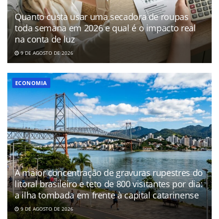
Quanto custa usar uma secadora de roupas
toda semana em 2026 e qual é o impacto real
na conta de luz
9 DE AGOSTO DE 2026
ECONOMIA
A maior concentração de gravuras rupestres do
litoral brasileiro e teto de 800 visitantes por dia:
a ilha tombada em frente à capital catarinense
9 DE AGOSTO DE 2026