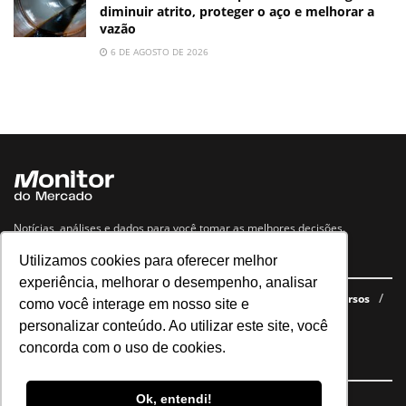
diminuir atrito, proteger o aço e melhorar a
vazão
6 DE AGOSTO DE 2026
Notícias, análises e dados para você tomar as melhores decisões.
Utilizamos cookies para oferecer melhor
Navegue no site
experiência, melhorar o desempenho, analisar
Últimas notícias
Quem somos
E-books gratuitos
Cursos
como você interage em nosso site e
Política de privacidade
personalizar conteúdo. Ao utilizar este site, você
concorda com o uso de cookies.
Siga nossas redes
Ok, entendi!