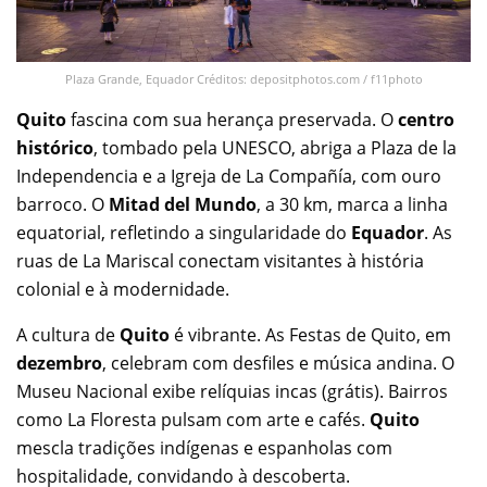
Plaza Grande, Equador Créditos: depositphotos.com / f11photo
Quito
fascina com sua herança preservada. O
centro
histórico
, tombado pela UNESCO, abriga a Plaza de la
Independencia e a Igreja de La Compañía, com ouro
barroco. O
Mitad del Mundo
, a 30 km, marca a linha
equatorial, refletindo a singularidade do
Equador
. As
ruas de La Mariscal conectam visitantes à história
colonial e à modernidade.
A cultura de
Quito
é vibrante. As Festas de Quito, em
dezembro
, celebram com desfiles e música andina. O
Museu Nacional exibe relíquias incas (grátis). Bairros
como La Floresta pulsam com arte e cafés.
Quito
mescla tradições indígenas e espanholas com
hospitalidade, convidando à descoberta.