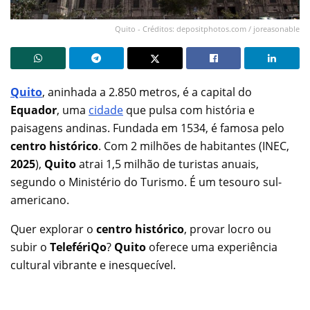
Quito - Créditos: depositphotos.com / joreasonable
Quito
, aninhada a 2.850 metros, é a capital do
Equador
, uma
cidade
que pulsa com história e
paisagens andinas. Fundada em 1534, é famosa pelo
centro histórico
. Com 2 milhões de habitantes (INEC,
2025
),
Quito
atrai 1,5 milhão de turistas anuais,
segundo o Ministério do Turismo. É um tesouro sul-
americano.
Quer explorar o
centro histórico
, provar locro ou
subir o
TelefériQo
?
Quito
oferece uma experiência
cultural vibrante e inesquecível.