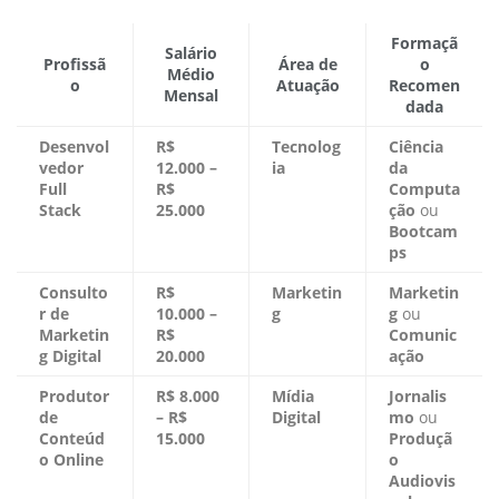
Formaçã
Salário
Profissã
Área de
o
Médio
o
Atuação
Recomen
Mensal
dada
Desenvol
R$
Tecnolog
Ciência
vedor
12.000 –
ia
da
Full
R$
Computa
Stack
25.000
ção
ou
Bootcam
ps
Consulto
R$
Marketin
Marketin
r de
10.000 –
g
g
ou
Marketin
R$
Comunic
g Digital
20.000
ação
Produtor
R$ 8.000
Mídia
Jornalis
de
– R$
Digital
mo
ou
Conteúd
15.000
Produçã
o Online
o
Audiovis