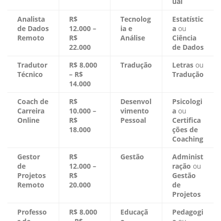
ual
Analista
R$
Tecnolog
Estatístic
de Dados
12.000 –
ia e
a
ou
Remoto
R$
Análise
Ciência
22.000
de Dados
Tradutor
R$ 8.000
Tradução
Letras
ou
Técnico
– R$
Tradução
14.000
Coach de
R$
Desenvol
Psicologi
Carreira
10.000 –
vimento
a
ou
Online
R$
Pessoal
Certifica
18.000
ções de
Coaching
Gestor
R$
Gestão
Administ
de
12.000 –
ração
ou
Projetos
R$
Gestão
Remoto
20.000
de
Projetos
Professo
R$ 8.000
Educaçã
Pedagogi