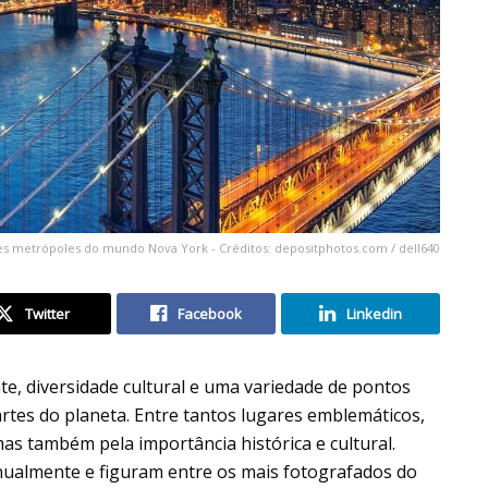
des metrópoles do mundo Nova York - Créditos: depositphotos.com / dell640
Twitter
Facebook
Linkedin
te, diversidade cultural e uma variedade de pontos
artes do planeta. Entre tantos lugares emblemáticos,
as também pela importância histórica e cultural.
nualmente e figuram entre os mais fotografados do