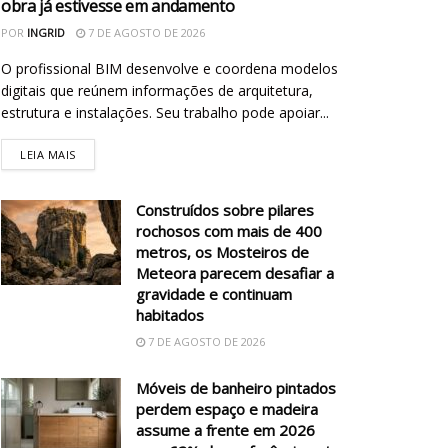
obra já estivesse em andamento
POR
INGRID
7 DE AGOSTO DE 2026
O profissional BIM desenvolve e coordena modelos
digitais que reúnem informações de arquitetura,
estrutura e instalações. Seu trabalho pode apoiar...
LEIA MAIS
Construídos sobre pilares
rochosos com mais de 400
metros, os Mosteiros de
Meteora parecem desafiar a
gravidade e continuam
habitados
7 DE AGOSTO DE 2026
Móveis de banheiro pintados
perdem espaço e madeira
assume a frente em 2026