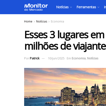
Notícias
Ferramentas
I
Home
Notícias
Economia
Esses 3 lugares e
milhões de viajant
Por
Patrick
10/jun/2025
Em
Economia
,
Notícias