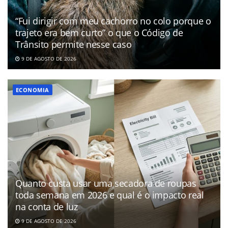
“Fui dirigir com meu cachorro no colo porque o
trajeto era bem curto” o que o Código de
Trânsito permite nesse caso
9 DE AGOSTO DE 2026
ECONOMIA
Quanto custa usar uma secadora de roupas
toda semana em 2026 e qual é o impacto real
na conta de luz
9 DE AGOSTO DE 2026