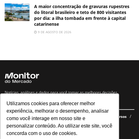
A maior concentração de gravuras rupestres
do litoral brasileiro e teto de 800 visitantes
por dia: a ilha tombada em frente à capital
catarinense
9 DE AGOSTO DE 2026
Notícias, análises e dados para você tomar as melhores decisões.
Utilizamos cookies para oferecer melhor
Navegue no site
experiência, melhorar o desempenho, analisar
Últimas notícias
Quem somos
E-books gratuitos
Cursos
como você interage em nosso site e
Política de privacidade
personalizar conteúdo. Ao utilizar este site, você
concorda com o uso de cookies.