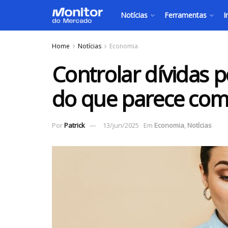
Notícias
Ferramentas
I
Home
Notícias
Economia
Controlar dívidas 
do que parece com 
Por
Patrick
13/jun/2025
Em
Economia
,
Notícias