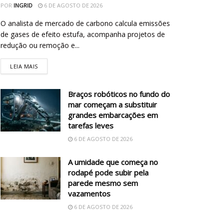
POR
INGRID
6 DE AGOSTO DE 2026
O analista de mercado de carbono calcula emissões
de gases de efeito estufa, acompanha projetos de
redução ou remoção e...
LEIA MAIS
Braços robóticos no fundo do
mar começam a substituir
grandes embarcações em
tarefas leves
6 DE AGOSTO DE 2026
A umidade que começa no
rodapé pode subir pela
parede mesmo sem
vazamentos
6 DE AGOSTO DE 2026