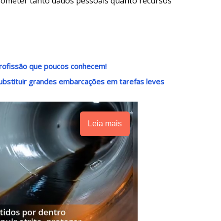
ometer tanto dados pessoais quanto recursos
rofissão que poucos conhecem!
ubstituir grandes embarcações em tarefas leves
Leia mais