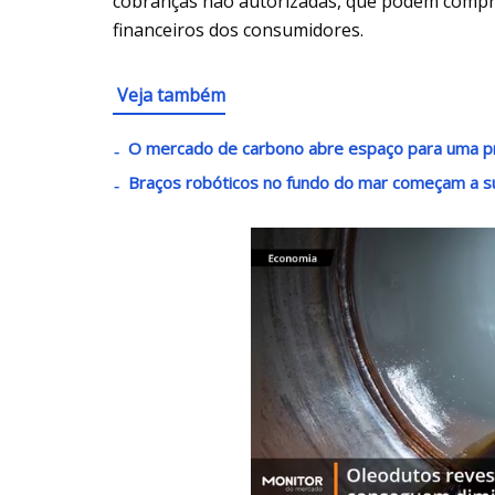
cobranças não autorizadas, que podem compr
financeiros dos consumidores.
Veja também
O mercado de carbono abre espaço para uma p
Braços robóticos no fundo do mar começam a s