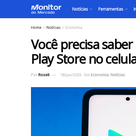
Notícias
Ferramentas
I
Home
Notícias
Economia
Você precisa saber
Play Store no celul
Por
Roseli
18/jun/2025
Em
Economia
,
Notícias