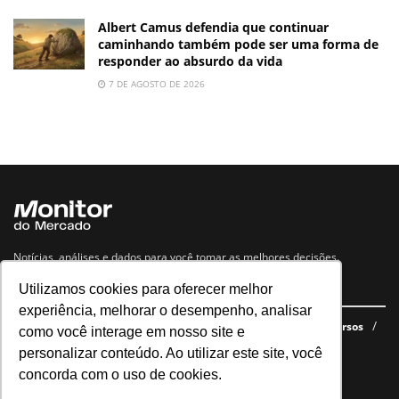
Albert Camus defendia que continuar
caminhando também pode ser uma forma de
responder ao absurdo da vida
7 DE AGOSTO DE 2026
Notícias, análises e dados para você tomar as melhores decisões.
Utilizamos cookies para oferecer melhor
Navegue no site
experiência, melhorar o desempenho, analisar
Últimas notícias
Quem somos
E-books gratuitos
Cursos
como você interage em nosso site e
Política de privacidade
personalizar conteúdo. Ao utilizar este site, você
concorda com o uso de cookies.
Siga nossas redes