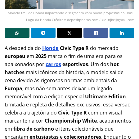
Modelo trail da Honda impactando o segmento com novas propostas no Brasil
Logo da Honda Créditos: depositphotos.com /
kle1njke@gmail.com
A despedida do
Honda
Civic Type R
do mercado
europeu
em
2025
marca o fim de uma era para os
apaixonados por
carros
esportivos
. Um dos
hot
hatches
mais icônicos da história, o modelo sai de
cena devido às rigorosas normas ambientais da
Europa
, mas não sem antes deixar um legado
memorável com a edição especial
Ultimate Edition
.
Limitada e repleta de detalhes exclusivos, essa versão
celebra a trajetória do
Civic Type R
com um visual
marcante na cor
Championship White
, acabamentos
em
fibra de carbono
e itens colecionáveis que
encantam
entusiastas
e
colecionadores
. Enquanto o