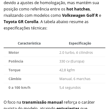
devido a ajustes de homologação, mas mantém sua
posição como referência entre os
hot hatches
,
rivalizando com modelos como
Volkswagen Golf R
e
Toyota GR Corolla
. A tabela abaixo resume as
especificações técnicas:
Característica
Especificação
Motor
2.0 turbo, 4 cilindros
Potência
330 cv (Europa)
Torque
42,8 kgfm
Câmbio
Manual, 6 marchas
0 a 100 km/h
5,4 segundos
O foco na
transmissão manual
reforça o caráter
purista do modelo, atraindo
entusiastas
que