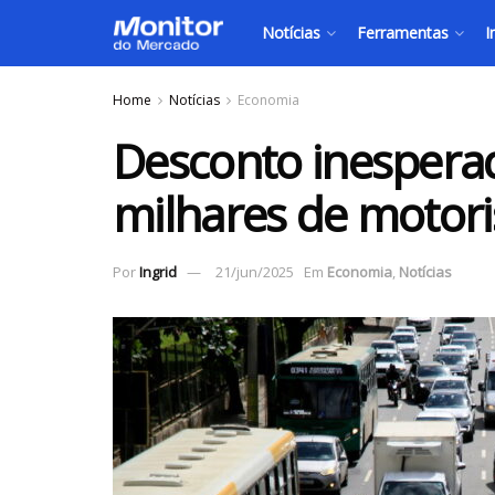
Notícias
Ferramentas
I
Home
Notícias
Economia
Desconto inespera
milhares de motoris
Por
Ingrid
21/jun/2025
Em
Economia
,
Notícias