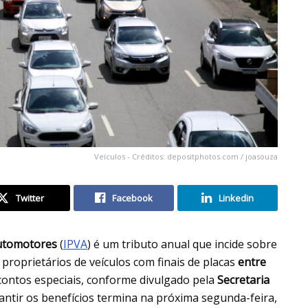
Veículos - Créditos: depositphotos.com / joasouza
Twitter
Facebook
Linkedin
Automotores
(
IPVA
) é um tributo anual que incide sobre
 proprietários de veículos com finais de placas
entre
ontos especiais, conforme divulgado pela
Secretaria
antir os benefícios termina na próxima segunda-feira,