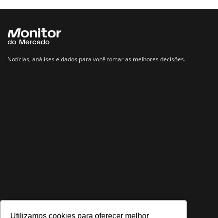
Notícias, análises e dados para você tomar as melhores decisões.
Utilizamos cookies para oferecer melhor
Navegue no site