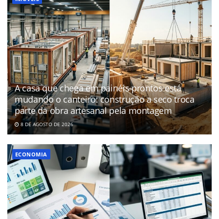
A casa que chega em painéis prontos está
mudando o canteiro: construção a seco troca
parte da obra artesanal pela montagem
8 DE AGOSTO DE 2026
ECONOMIA