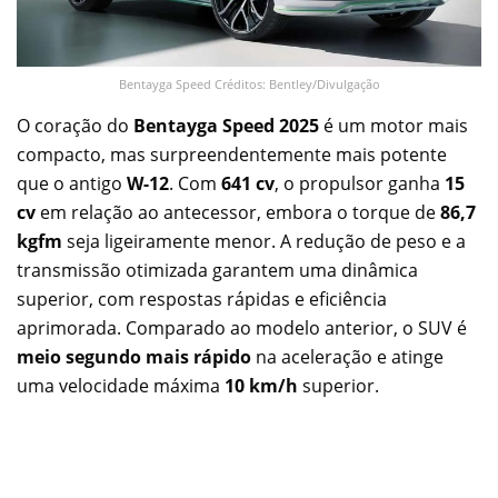
Bentayga Speed Créditos: Bentley/Divulgação
O coração do
Bentayga Speed 2025
é um motor mais
compacto, mas surpreendentemente mais potente
que o antigo
W-12
. Com
641 cv
, o propulsor ganha
15
cv
em relação ao antecessor, embora o torque de
86,7
kgfm
seja ligeiramente menor. A redução de peso e a
transmissão otimizada garantem uma dinâmica
superior, com respostas rápidas e eficiência
aprimorada. Comparado ao modelo anterior, o SUV é
meio segundo mais rápido
na aceleração e atinge
uma velocidade máxima
10 km/h
superior.