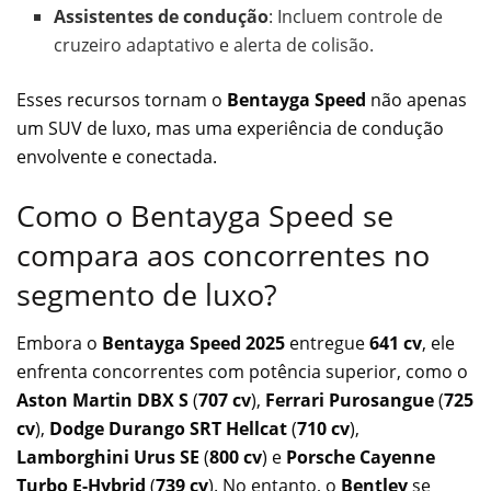
Assistentes de condução
: Incluem controle de
cruzeiro adaptativo e alerta de colisão.
Esses recursos tornam o
Bentayga Speed
não apenas
um SUV de luxo, mas uma experiência de condução
envolvente e conectada.
Como o Bentayga Speed se
compara aos concorrentes no
segmento de luxo?
Embora o
Bentayga Speed 2025
entregue
641 cv
, ele
enfrenta concorrentes com potência superior, como o
Aston Martin DBX S
(
707 cv
),
Ferrari Purosangue
(
725
cv
),
Dodge Durango SRT Hellcat
(
710 cv
),
Lamborghini Urus SE
(
800 cv
) e
Porsche Cayenne
Turbo E-Hybrid
(
739 cv
). No entanto, o
Bentley
se