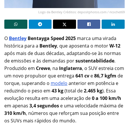
Logo da Bentley Créditos: depositphotos.com / ricochet69
O
Bentley
Bentayga Speed 2025
marca uma virada
histórica para a
Bentley
, que aposenta o motor
W-12
após mais de duas décadas, adaptando-se às normas
de emissões e às demandas por
sustentabilidade
.
Produzido em
Crewe
, na
Inglaterra
, o SUV estreia com
um novo propulsor que entrega
641 cv
e
86,7 kgfm
de
torque, superando o
modelo
anterior em potência e
reduzindo o peso em
43 kg
(total de
2.465 kg
). Essa
evolução resulta em uma aceleração de
0 a 100 km/h
em apenas
3,4 segundos
e uma velocidade máxima de
310 km/h
, números que reforçam sua posição entre
os SUVs mais rápidos do mundo.