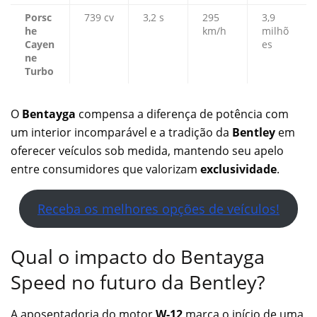
Porsc
739 cv
3,2 s
295
3,9
he
km/h
milhõ
Cayen
es
ne
Turbo
O
Bentayga
compensa a diferença de potência com
um interior incomparável e a tradição da
Bentley
em
oferecer veículos sob medida, mantendo seu apelo
entre consumidores que valorizam
exclusividade
.
Receba os melhores opções de veículos!
Qual o impacto do Bentayga
Speed no futuro da Bentley?
A aposentadoria do motor
W-12
marca o início de uma