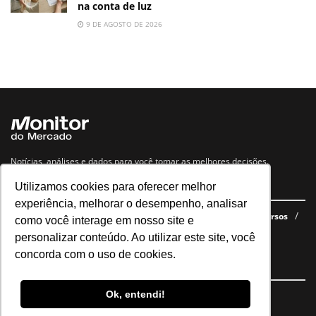
na conta de luz
9 DE AGOSTO DE 2026
Notícias, análises e dados para você tomar as melhores decisões.
Utilizamos cookies para oferecer melhor
Navegue no site
experiência, melhorar o desempenho, analisar
Últimas notícias
Quem somos
E-books gratuitos
Cursos
como você interage em nosso site e
Política de privacidade
personalizar conteúdo. Ao utilizar este site, você
concorda com o uso de cookies.
Siga nossas redes
Ok, entendi!