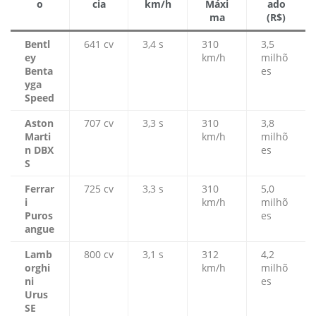
o
cia
km/h
Máxi
ado
ma
(R$)
Bentl
641 cv
3,4 s
310
3,5
ey
km/h
milhõ
Benta
es
yga
Speed
Aston
707 cv
3,3 s
310
3,8
Marti
km/h
milhõ
n DBX
es
S
Ferrar
725 cv
3,3 s
310
5,0
i
km/h
milhõ
Puros
es
angue
Lamb
800 cv
3,1 s
312
4,2
orghi
km/h
milhõ
ni
es
Urus
SE