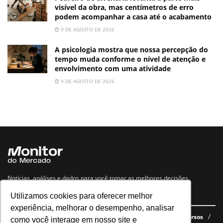
visível da obra, mas centímetros de erro
podem acompanhar a casa até o acabamento
9 DE AGOSTO DE 2026
A psicologia mostra que nossa percepção do
tempo muda conforme o nível de atenção e
envolvimento com uma atividade
9 DE AGOSTO DE 2026
Notícias, análises e dados para você tomar as melhores decisões.
Utilizamos cookies para oferecer melhor
Navegue no site
experiência, melhorar o desempenho, analisar
Últimas notícias
Quem somos
E-books gratuitos
Cursos
como você interage em nosso site e