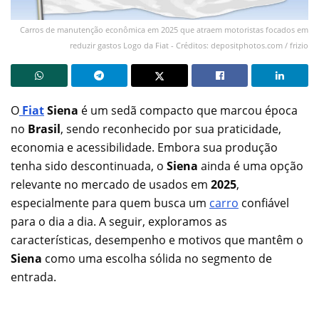
Carros de manutenção econômica em 2025 que atraem motoristas focados em
reduzir gastos Logo da Fiat - Créditos: depositphotos.com / frizio
O
Fi
a
t
Siena
é um sedã compacto que marcou época
no
Brasil
, sendo reconhecido por sua praticidade,
economia e acessibilidade. Embora sua produção
tenha sido descontinuada, o
Siena
ainda é uma opção
relevante no mercado de usados em
2025
,
especialmente para quem busca um
carro
confiável
para o dia a dia. A seguir, exploramos as
características, desempenho e motivos que mantêm o
Siena
como uma escolha sólida no segmento de
entrada.