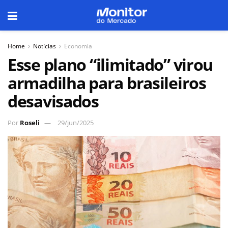
Home
Notícias
Economia
Esse plano “ilimitado” virou
armadilha para brasileiros
desavisados
Por
Roseli
29/jun/2025