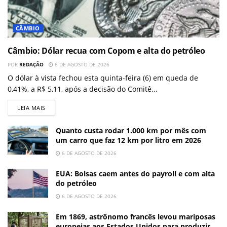
CÂMBIO
Câmbio: Dólar recua com Copom e alta do petróleo
POR
REDAÇÃO
6 DE AGOSTO DE 2026
O dólar à vista fechou esta quinta-feira (6) em queda de
0,41%, a R$ 5,11, após a decisão do Comitê...
LEIA MAIS
Quanto custa rodar 1.000 km por mês com
um carro que faz 12 km por litro em 2026
6 DE AGOSTO DE 2026
EUA: Bolsas caem antes do payroll e com alta
do petróleo
6 DE AGOSTO DE 2026
Em 1869, astrônomo francês levou mariposas
europeias aos Estados Unidos para produzir