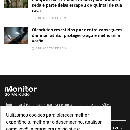
seda e parte delas escapou do quintal de sua
casa
6 DE AGOSTO DE 2026
Oleodutos revestidos por dentro conseguem
diminuir atrito, proteger o aço e melhorar a
vazão
6 DE AGOSTO DE 2026
Notícias, análises e dados para você tomar as melhores decisões.
Utilizamos cookies para oferecer melhor
Navegue no site
experiência, melhorar o desempenho, analisar
Últimas notícias
Quem somos
E-books gratuitos
Cursos
como você interage em nosso site e