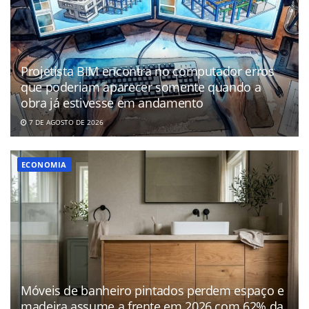
Projetista BIM encontra no computador erros
que poderiam aparecer somente quando a
obra já estivesse em andamento
7 DE AGOSTO DE 2026
ECONOMIA
Móveis de banheiro pintados perdem espaço e
madeira assume a frente em 2026 com 62% da