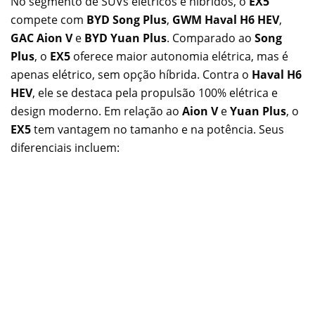
No segmento de SUVs elétricos e híbridos, o
EX5
compete com
BYD Song Plus
,
GWM Haval H6 HEV
,
GAC Aion V
e
BYD Yuan Plus
. Comparado ao
Song
Plus
, o
EX5
oferece maior autonomia elétrica, mas é
apenas elétrico, sem opção híbrida. Contra o
Haval H6
HEV
, ele se destaca pela propulsão 100% elétrica e
design moderno. Em relação ao
Aion V
e
Yuan Plus
, o
EX5
tem vantagem no tamanho e na potência. Seus
diferenciais incluem: