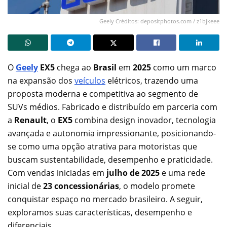
Geely Créditos: depositphotos.com / z1bjkeee
O
Geely
EX5
chega ao
Brasil
em
2025
como um marco
na expansão dos
veículos
elétricos, trazendo uma
proposta moderna e competitiva ao segmento de
SUVs médios. Fabricado e distribuído em parceria com
a
Renault
, o
EX5
combina design inovador, tecnologia
avançada e autonomia impressionante, posicionando-
se como uma opção atrativa para motoristas que
buscam sustentabilidade, desempenho e praticidade.
Com vendas iniciadas em
julho de 2025
e uma rede
inicial de
23 concessionárias
, o modelo promete
conquistar espaço no mercado brasileiro. A seguir,
exploramos suas características, desempenho e
diferenciais.