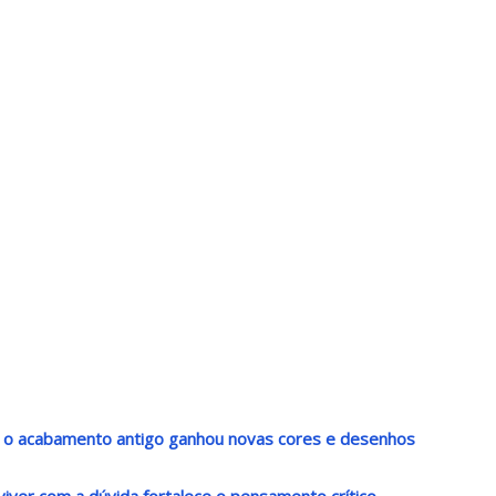
s: o acabamento antigo ganhou novas cores e desenhos
viver com a dúvida fortalece o pensamento crítico