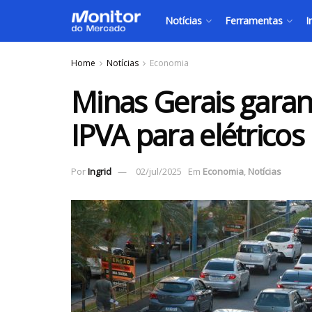
Notícias
Ferramentas
I
Home
Notícias
Economia
Minas Gerais garant
IPVA para elétricos
Por
Ingrid
02/jul/2025
Em
Economia
,
Notícias