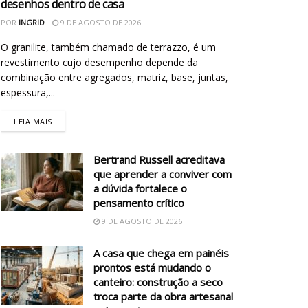
desenhos dentro de casa
POR
INGRID
9 DE AGOSTO DE 2026
O granilite, também chamado de terrazzo, é um
revestimento cujo desempenho depende da
combinação entre agregados, matriz, base, juntas,
espessura,...
LEIA MAIS
Bertrand Russell acreditava
que aprender a conviver com
a dúvida fortalece o
pensamento crítico
9 DE AGOSTO DE 2026
A casa que chega em painéis
prontos está mudando o
canteiro: construção a seco
troca parte da obra artesanal