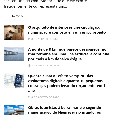
ser confundida com evidência de que ele ocorre
frequentemente ou representa um...
LEIA MAIS
O arquiteto de interiores une circulação,
iluminação e conforto em um único projeto
8 DE AGOSTO DE 2026
A ponte de 8 km que parece desaparecer no
mar termina em uma ilha artificial e continua
por mais 4 km debaixo d’água
8 DE AGOSTO DE 2026
Quanto custa o “efeito vampiro” das
assinaturas digitais e quanto 10 pequenas
cobranças podem levar do orçamento em 1
ano
8 DE AGOSTO DE 2026
Obras futuristas à beira-mar e o segundo
maior acervo de Niemeyer no mundo: os