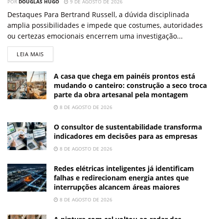
POR
DOUGLAS HUGO
9 DE AGOSTO DE 2026
Destaques Para Bertrand Russell, a dúvida disciplinada
amplia possibilidades e impede que costumes, autoridades
ou certezas emocionais encerrem uma investigação...
LEIA MAIS
A casa que chega em painéis prontos está
mudando o canteiro: construção a seco troca
parte da obra artesanal pela montagem
8 DE AGOSTO DE 2026
O consultor de sustentabilidade transforma
indicadores em decisões para as empresas
8 DE AGOSTO DE 2026
Redes elétricas inteligentes já identificam
falhas e redirecionam energia antes que
interrupções alcancem áreas maiores
8 DE AGOSTO DE 2026