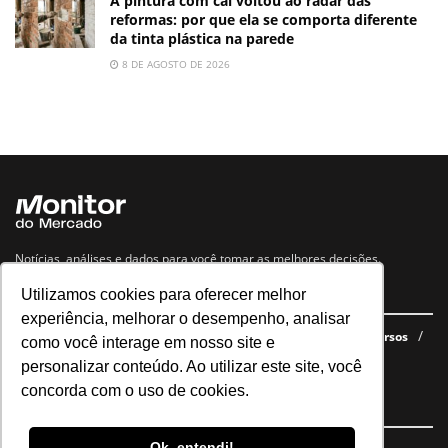
A pintura com cal voltou ao radar das
reformas: por que ela se comporta diferente
da tinta plástica na parede
8 DE AGOSTO DE 2026
Notícias, análises e dados para você tomar as melhores decisões.
Utilizamos cookies para oferecer melhor
Navegue no site
experiência, melhorar o desempenho, analisar
Últimas notícias
Quem somos
E-books gratuitos
Cursos
como você interage em nosso site e
Política de privacidade
personalizar conteúdo. Ao utilizar este site, você
concorda com o uso de cookies.
Siga nossas redes
Ok, entendi!