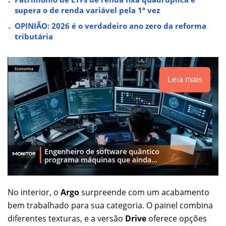
supera o de renda variável pela 1ª vez
OPINIÃO: 2026 é o verdadeiro ano zero da reforma
tributária
Leia mais
No interior, o
Argo
surpreende com um acabamento
bem trabalhado para sua categoria. O painel combina
diferentes texturas, e a versão
Drive
oferece opções