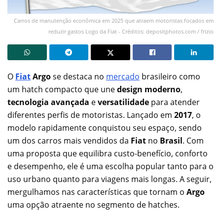
Carros de manutenção econômica em 2025 que atraem motoristas focados em
reduzir gastos Logo da Fiat - Créditos: depositphotos.com / frizio
O
Fiat
Argo
se destaca no
mercado
brasileiro como
um hatch compacto que une
design moderno
,
tecnologia avançada
e
versatilidade
para atender
diferentes perfis de motoristas. Lançado em
2017
, o
modelo rapidamente conquistou seu espaço, sendo
um dos carros mais vendidos da
Fiat
no
Brasil
. Com
uma proposta que equilibra custo-benefício, conforto
e desempenho, ele é uma escolha popular tanto para o
uso urbano quanto para viagens mais longas. A seguir,
mergulhamos nas características que tornam o
Argo
uma opção atraente no segmento de hatches.