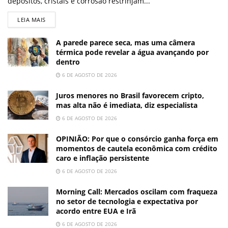
depósitos, cristais e corrosão restrinjam...
LEIA MAIS
A parede parece seca, mas uma câmera
térmica pode revelar a água avançando por
dentro
6 DE AGOSTO DE 2026
Juros menores no Brasil favorecem cripto,
mas alta não é imediata, diz especialista
6 DE AGOSTO DE 2026
OPINIÃO: Por que o consórcio ganha força em
momentos de cautela econômica com crédito
caro e inflação persistente
6 DE AGOSTO DE 2026
Morning Call: Mercados oscilam com fraqueza
no setor de tecnologia e expectativa por
acordo entre EUA e Irã
6 DE AGOSTO DE 2026