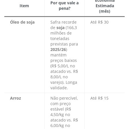
Economia
Por que vale a
Item
Estimada
pena?
(mês)
Óleo de soja
Safra recorde
Até R$ 30
de
soja
(166,3
milhões de
toneladas
previstas para
2025/26
)
mantém
preços baixos
(R$ 5,00/L no
atacado vs. R$
8,00/L no
varejo). Longa
validade.
Arroz
Não perecível,
Até R$ 15
com preço
estável (R$
4,50/kg no
atacado vs. R$
6,00/kg no