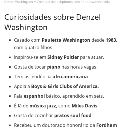
Denzel Washington // Créditos: depositphotos.com / photoworksmedia
Curiosidades sobre Denzel
Washington
Casado com
Pauletta Washington
desde
1983
,
com quatro filhos.
Inspirou-se em
Sidney Poitier
para atuar.
Gosta de tocar
piano
nas horas vagas.
Tem ascendência
afro-americana
.
Apoia a
Boys & Girls Clubs of America
.
Fala
espanhol
básico, aprendido em sets.
É fã de
música jazz
, como
Miles Davis
.
Gosta de cozinhar
pratos soul food
.
Recebeu um doutorado honorário da
Fordham