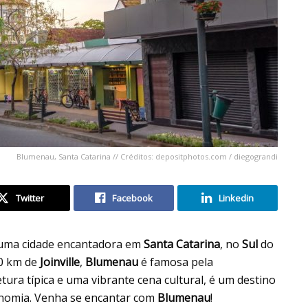
Blumenau, Santa Catarina // Créditos: depositphotos.com / diegograndi
Twitter
Facebook
Linkedin
 é uma cidade encantadora em
Santa Catarina
, no
Sul
do
0 km de
Joinville
,
Blumenau
é famosa pela
ura típica e uma vibrante cena cultural, é um destino
onomia. Venha se encantar com
Blumenau
!