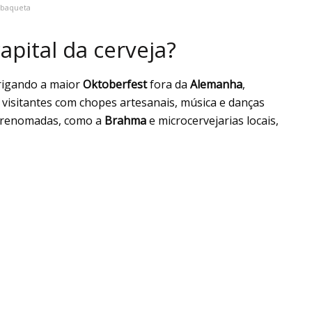
obaqueta
pital da cerveja?
rigando a maior
Oktoberfest
fora da
Alemanha
,
e visitantes com chopes artesanais, música e danças
as renomadas, como a
Brahma
e microcervejarias locais,