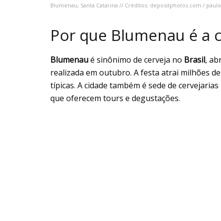
Blumenau, Santa Catarina // Créditos: depositphotos.com / paul
Por que Blumenau é a ca
Blumenau
é sinônimo de cerveja no
Brasil
, ab
realizada em outubro. A festa atrai milhões d
típicas. A cidade também é sede de cervejari
que oferecem tours e degustações.