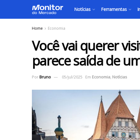
Notícias
Ferramentas
I
Home
Economia
Você vai querer vis
parece saída de u
Por
Bruno
05/jul/2025
Em
Economia
,
Notícias