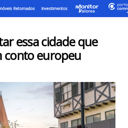
móveis Retomados
Investimentos
itar essa cidade que
m conto europeu