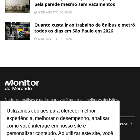
pela parede mesmo sem vazamentos
6 DE AGOSTO DE 2026
Quanto custa ir ao trabalho de ônibus e metrô
todos os dias em São Paulo em 2026
6 DE AGOSTO DE 2026
Notícias, análises e dados para você tomar as melhores decisões.
Utilizamos cookies para oferecer melhor
Navegue no site
experiência, melhorar o desempenho, analisar
Últimas notícias
Quem somos
E-books gratuitos
Cursos
como você interage em nosso site e
Política de privacidade
personalizar conteúdo. Ao utilizar este site, você