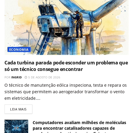
ECONOMIA
Cada turbina parada pode esconder um problema que
só um técnico consegue encontrar
POR
INGRID
5 DE AGOSTO DE 2026
O técnico de manutenção eólica inspeciona, testa e repara os
sistemas que permitem ao aerogerador transformar o vento
em eletricidade....
LEIA MAIS
Computadores avaliam milhões de moléculas
para encontrar catalisadores capazes de