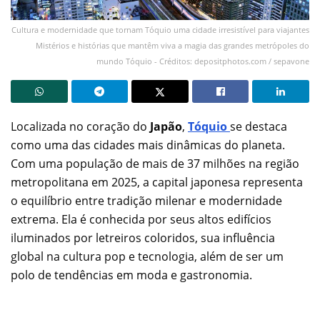
Cultura e modernidade que tornam Tóquio uma cidade irresistível para viajantes
Mistérios e histórias que mantêm viva a magia das grandes metrópoles do
mundo Tóquio - Créditos: depositphotos.com / sepavone
Localizada no coração do
Japão
,
Tóquio
se destaca
como uma das cidades mais dinâmicas do planeta.
Com uma população de mais de 37 milhões na região
metropolitana em 2025, a capital japonesa representa
o equilíbrio entre tradição milenar e modernidade
extrema. Ela é conhecida por seus altos edifícios
iluminados por letreiros coloridos, sua influência
global na cultura pop e tecnologia, além de ser um
polo de tendências em moda e gastronomia.