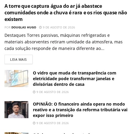
A torre que captura água do ar já abastece
comunidades onde a chuva é rara e os rios quase não
existem
POR
DOUGLAS HUGO
9 DE AGOSTO DE 2026
Destaques Torres passivas, máquinas refrigeradas e
materiais absorventes retiram umidade da atmosfera, mas
cada solução responde de maneira diferente ao...
LEIA MAIS
O vidro que muda de transparência com
eletricidade pode transformar janelas e
divisórias dentro de casa
9 DE AGOSTO DE 2026
OPINIÃO: O financeiro ainda opera no modo
reativo e a transição da reforma tributária vai
expor isso primeiro
9 DE AGOSTO DE 2026