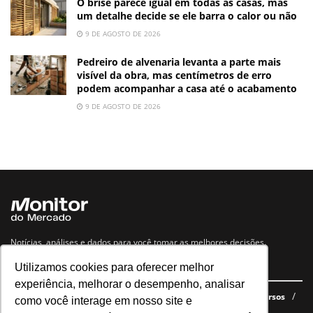
O brise parece igual em todas as casas, mas
um detalhe decide se ele barra o calor ou não
9 DE AGOSTO DE 2026
Pedreiro de alvenaria levanta a parte mais
visível da obra, mas centímetros de erro
podem acompanhar a casa até o acabamento
9 DE AGOSTO DE 2026
Notícias, análises e dados para você tomar as melhores decisões.
Utilizamos cookies para oferecer melhor
Navegue no site
experiência, melhorar o desempenho, analisar
Últimas notícias
Quem somos
E-books gratuitos
Cursos
como você interage em nosso site e
Política de privacidade