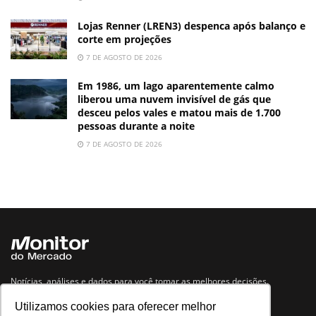
Lojas Renner (LREN3) despenca após balanço e
corte em projeções
7 DE AGOSTO DE 2026
Em 1986, um lago aparentemente calmo
liberou uma nuvem invisível de gás que
desceu pelos vales e matou mais de 1.700
pessoas durante a noite
7 DE AGOSTO DE 2026
Notícias, análises e dados para você tomar as melhores decisões.
Utilizamos cookies para oferecer melhor
Navegue no site