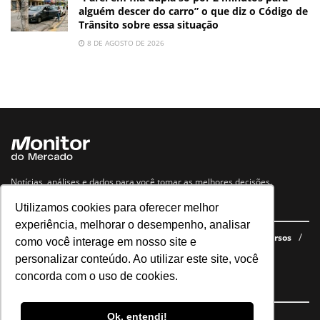
alguém descer do carro” o que diz o Código de
Trânsito sobre essa situação
8 DE AGOSTO DE 2026
Notícias, análises e dados para você tomar as melhores decisões.
Utilizamos cookies para oferecer melhor
Navegue no site
experiência, melhorar o desempenho, analisar
Últimas notícias
Quem somos
E-books gratuitos
Cursos
como você interage em nosso site e
Política de privacidade
personalizar conteúdo. Ao utilizar este site, você
concorda com o uso de cookies.
Siga nossas redes
Ok, entendi!