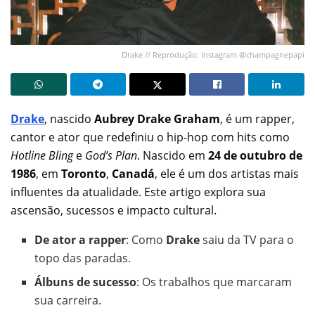
Drake // Reprodução: Instagram @champagnepapi
Drake
, nascido
Aubrey Drake Graham
, é um rapper,
cantor e ator que redefiniu o hip-hop com hits como
Hotline Bling
e
God’s Plan
. Nascido em
24 de outubro de
1986
, em
Toronto
,
Canadá
, ele é um dos artistas mais
influentes da atualidade. Este artigo explora sua
ascensão, sucessos e impacto cultural.
De ator a rapper
: Como
Drake
saiu da TV para o
topo das paradas.
Álbuns de sucesso
: Os trabalhos que marcaram
sua carreira.