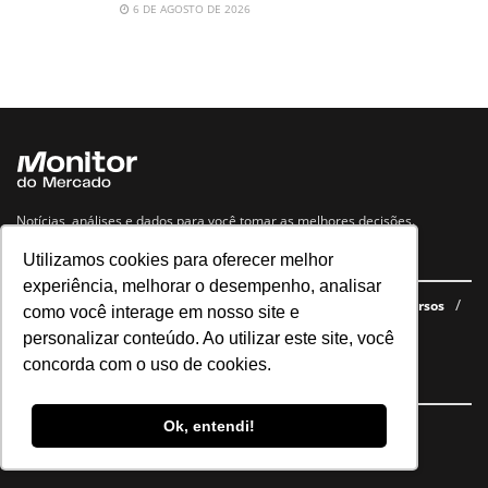
6 DE AGOSTO DE 2026
Notícias, análises e dados para você tomar as melhores decisões.
Utilizamos cookies para oferecer melhor
Navegue no site
experiência, melhorar o desempenho, analisar
Últimas notícias
Quem somos
E-books gratuitos
Cursos
como você interage em nosso site e
Política de privacidade
personalizar conteúdo. Ao utilizar este site, você
concorda com o uso de cookies.
Siga nossas redes
Ok, entendi!