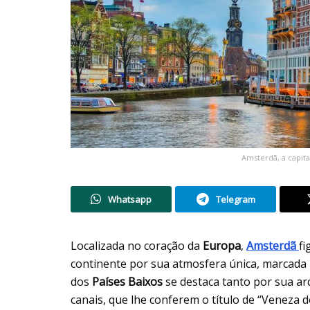
Amsterdã, a capita
Whatsapp
Telegram
Localizada no coração da
Europa
,
Amsterdã
fi
continente por sua atmosfera única, marcada p
dos
Países Baixos
se destaca tanto por sua ar
canais, que lhe conferem o título de “Veneza 