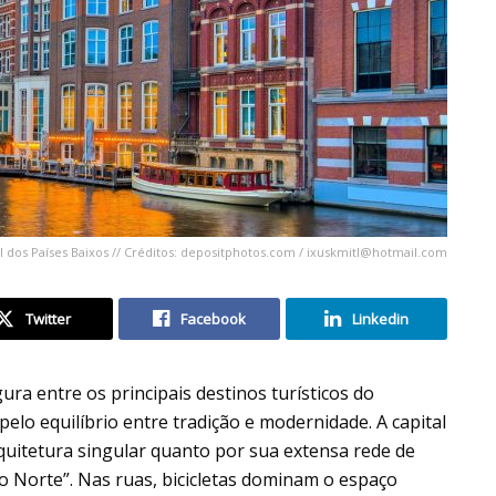
l dos Países Baixos // Créditos: depositphotos.com /
ixuskmitl@hotmail.com
Twitter
Facebook
Linkedin
gura entre os principais destinos turísticos do
elo equilíbrio entre tradição e modernidade. A capital
quitetura singular quanto por sua extensa rede de
do Norte”. Nas ruas, bicicletas dominam o espaço