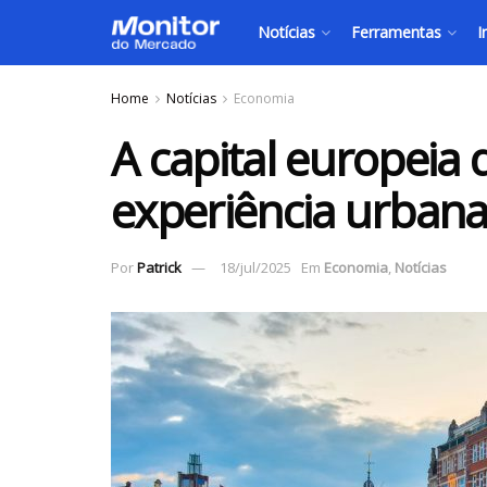
Notícias
Ferramentas
I
Home
Notícias
Economia
A capital europeia 
experiência urban
Por
Patrick
18/jul/2025
Em
Economia
,
Notícias