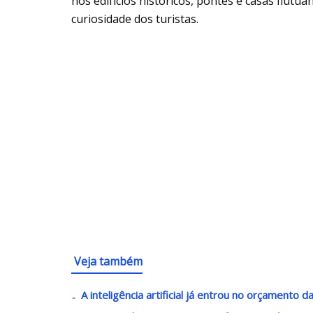
nos edifícios históricos, pontes e casas flu
curiosidade dos turistas.
Veja também
A inteligência artificial já entrou no orçamento 