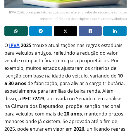
IPVA 2026: principais fatores que podem alterar o valor do imposto e como se
preparar - (Créditos: depositphotos.com / rmcarvalhobsb)
O
IPVA
2025
trouxe atualizações nas regras estaduais
para veículos antigos, refletindo a redução do valor
venal e o impacto financeiro para proprietários. Por
exemplo, muitos estados ajustaram os critérios de
isenção com base na idade do veículo, variando de
10
a 30 anos
de fabricação, para aliviar a carga tributária,
especialmente para famílias de baixa renda. Além
disso, a
PEC 72/23
, aprovada no Senado e em análise
na Câmara dos Deputados, propõe isenção nacional
para veículos com mais de
20 anos
, mantendo prazos
menores onde já existem. Se aprovada até o fim de
2025, pode entrar em vigor em
2026
, unificando regras