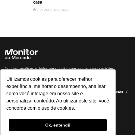
casa
6 DE AGOSTO DE 2026
Notícias, análises e dados para você tomar as melhores decisões.
Utilizamos cookies para oferecer melhor
Navegue no site
experiência, melhorar o desempenho, analisar
Últimas notícias
Quem somos
E-books gratuitos
Cursos
como você interage em nosso site e
Política de privacidade
personalizar conteúdo. Ao utilizar este site, você
concorda com o uso de cookies.
Siga nossas redes
Ok, entendi!