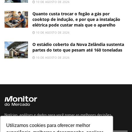
10 DE AGOSTO DE 2026
Quanto custa trocar o fogão a gás por
cooktop de indução, e por que a instalação
elétrica pode custar mais que o aparelho
10 DE AGOSTO DE 2026
O estádio coberto da Nova Zelândia sustenta
partes do teto que pesam até 160 toneladas
10 DE AGOSTO DE 2026
Notícias, análises e dados para você tomar as melhores decisões.
Utilizamos cookies para oferecer melhor
Navegue no site