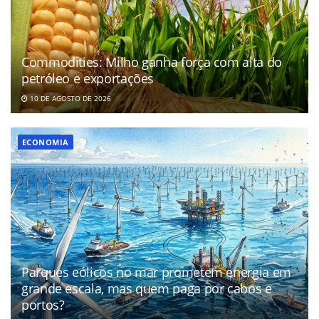
Commodities: Milho ganha força com alta do
petróleo e exportações
10 DE AGOSTO DE 2026
ECONOMIA
Parques eólicos no mar prometem energia em
grande escala, mas quem paga por cabos e
portos?