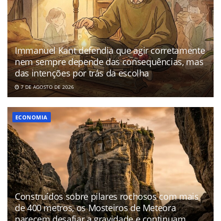
Immanuel Kant defendia que agir corretamente
nem sempre depende das consequências, mas
das intenções por trás da escolha
7 DE AGOSTO DE 2026
ECONOMIA
Construídos sobre pilares rochosos com mais
de 400 metros, os Mosteiros de Meteora
parecem desafiar a gravidade e continuam