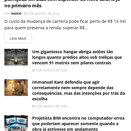
no primeiro mês
POR
INGRID
7 DE AGOSTO DE 2026
O custo da mudança de carreira pode ficar perto de R$ 13 mil
para quem preserva a renda, superar R$...
LEIA MAIS
Um gigantesco hangar abriga aviões tão
longos quanto prédios altos sob treliças que
vencem 91 metros sem pilares centrais
7 DE AGOSTO DE 2026
Immanuel Kant defendia que agir
corretamente nem sempre depende das
consequências, mas das intenções por trás da
escolha
7 DE AGOSTO DE 2026
Projetista BIM encontra no computador erros
que poderiam aparecer somente quando a
obra já estivesse em andamento