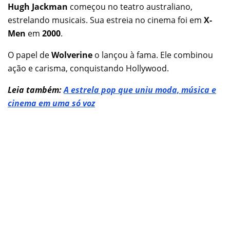
Hugh Jackman
começou no teatro australiano,
estrelando musicais. Sua estreia no cinema foi em
X-
Men
em
2000
.
O papel de
Wolverine
o lançou à fama. Ele combinou
ação e carisma, conquistando Hollywood.
Leia também:
A estrela pop que uniu moda, música e
cinema em uma só voz