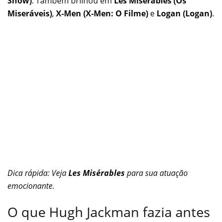
Show)
. Também brilhou em
Les Misérables (Os
Miseráveis)
,
X-Men (X-Men: O Filme)
e
Logan (Logan)
.
Dica rápida: Veja
Les Misérables
para sua atuação
emocionante.
O que Hugh Jackman fazia antes