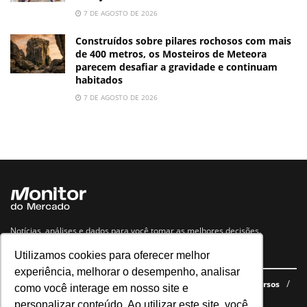
7 DE AGOSTO DE 2026
Construídos sobre pilares rochosos com mais
de 400 metros, os Mosteiros de Meteora
parecem desafiar a gravidade e continuam
habitados
7 DE AGOSTO DE 2026
Notícias, análises e dados para você tomar as melhores decisões.
Utilizamos cookies para oferecer melhor
Navegue no site
experiência, melhorar o desempenho, analisar
Últimas notícias
Quem somos
E-books gratuitos
Cursos
como você interage em nosso site e
Política de privacidade
personalizar conteúdo. Ao utilizar este site, você