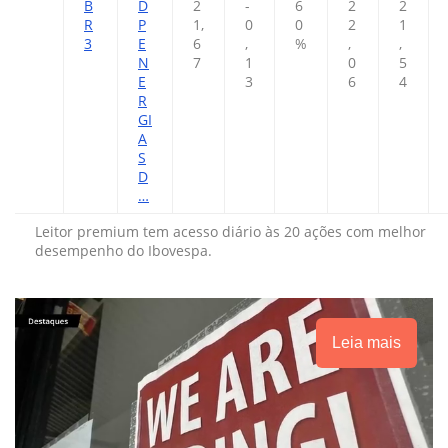
B
D
2
-
6
2
2
R
P
1,
0
0
2
1
3
E
6
,
%
,
,
N
7
1
0
5
E
3
6
4
R
GI
A
S
D
…
Leitor premium tem acesso diário às 20 ações com melhor
desempenho do Ibovespa.
Leia mais