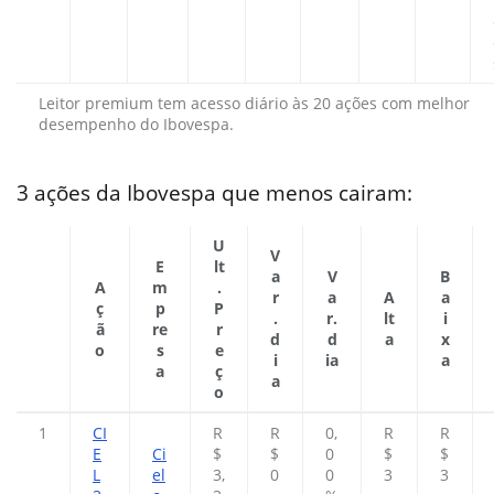
Leitor premium tem acesso diário às 20 ações com melhor
desempenho do Ibovespa.
3 ações da Ibovespa que menos cairam:
U
V
E
lt
a
V
B
A
m
.
r
a
A
a
ç
p
P
.
r.
lt
i
ã
re
r
d
d
a
x
o
s
e
i
ia
a
a
ç
a
o
1
CI
R
R
0,
R
R
E
Ci
$
$
0
$
$
L
el
3,
0
0
3
3