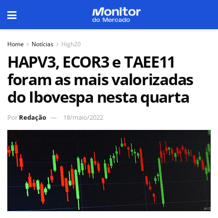
Home
Notícias
High20
HAPV3, ECOR3 e TAEE11
foram as mais valorizadas
do Ibovespa nesta quarta
Por
Redação
18/maio/2022