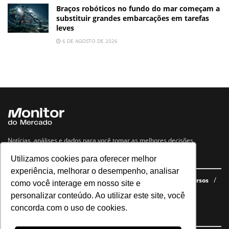
Braços robóticos no fundo do mar começam a
substituir grandes embarcações em tarefas
leves
6 DE AGOSTO DE 2026
Notícias, análises e dados para você tomar as melhores decisões.
Utilizamos cookies para oferecer melhor
Navegue no site
experiência, melhorar o desempenho, analisar
Últimas notícias
Quem somos
E-books gratuitos
Cursos
como você interage em nosso site e
Política de privacidade
personalizar conteúdo. Ao utilizar este site, você
concorda com o uso de cookies.
Siga nossas redes