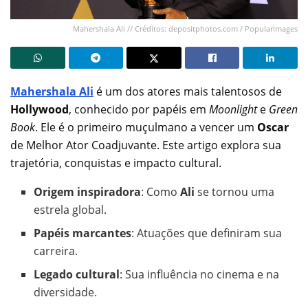
Mahershala Ali // Créditos: depositphotos.com / PopularImages
Mahershala Ali
é um dos atores mais talentosos de
Hollywood
, conhecido por papéis em
Moonlight
e
Green
Book
. Ele é o primeiro muçulmano a vencer um
Oscar
de Melhor Ator Coadjuvante. Este artigo explora sua
trajetória, conquistas e impacto cultural.
Origem inspiradora
: Como
Ali
se tornou uma
estrela global.
Papéis marcantes
: Atuações que definiram sua
carreira.
Legado cultural
: Sua influência no cinema e na
diversidade.