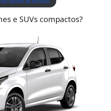
res opções de veículos!
hes e SUVs compactos?