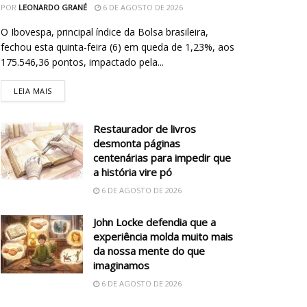
POR
LEONARDO GRANÉ
6 DE AGOSTO DE 2026
O Ibovespa, principal índice da Bolsa brasileira,
fechou esta quinta-feira (6) em queda de 1,23%, aos
175.546,36 pontos, impactado pela...
LEIA MAIS
Restaurador de livros
desmonta páginas
centenárias para impedir que
a história vire pó
6 DE AGOSTO DE 2026
John Locke defendia que a
experiência molda muito mais
da nossa mente do que
imaginamos
6 DE AGOSTO DE 2026