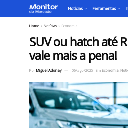
Notícias
Ferramentas
I
Home
Notícias
Economia
SUV ou hatch até R$
vale mais a pena!
Por
Miguel Adonay
06/ago/2025
Em
Economia
,
Notí