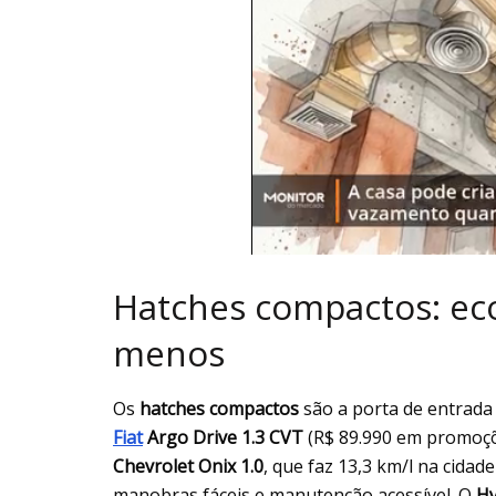
Hatches compactos: eco
menos
Os
hatches compactos
são a porta de entrada
Fiat
Argo Drive 1.3 CVT
(R$ 89.990 em promoçõ
Chevrolet Onix 1.0
, que faz 13,3 km/l na cidad
manobras fáceis e manutenção acessível. O
Hy