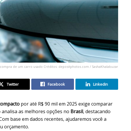
na compra de um carro usado Créditos: depositphotos.com / SashaKhalabuzar
Twitter
Facebook
Linkedin
compacto
por até R$ 90 mil em 2025 exige comparar
o analisa as melhores opções no
Brasil
, destacando
 Com base em dados recentes, ajudaremos você a
seu orçamento.