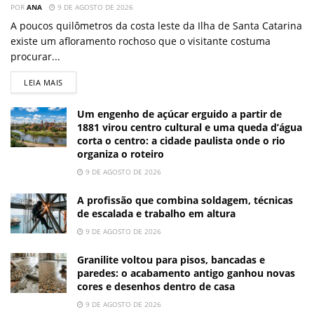
POR
ANA
9 DE AGOSTO DE 2026
A poucos quilômetros da costa leste da Ilha de Santa Catarina
existe um afloramento rochoso que o visitante costuma
procurar...
LEIA MAIS
Um engenho de açúcar erguido a partir de
1881 virou centro cultural e uma queda d’água
corta o centro: a cidade paulista onde o rio
organiza o roteiro
9 DE AGOSTO DE 2026
A profissão que combina soldagem, técnicas
de escalada e trabalho em altura
9 DE AGOSTO DE 2026
Granilite voltou para pisos, bancadas e
paredes: o acabamento antigo ganhou novas
cores e desenhos dentro de casa
9 DE AGOSTO DE 2026