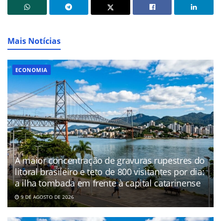
Mais Notícias
ECONOMIA
A maior concentração de gravuras rupestres do
litoral brasileiro e teto de 800 visitantes por dia:
a ilha tombada em frente à capital catarinense
9 DE AGOSTO DE 2026