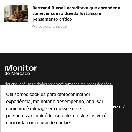
Bertrand Russell acreditava que aprender a
conviver com a dúvida fortalece o
pensamento crítico
9 DE AGOSTO DE 2026
Notícias, análises e dados para você tomar as melhores decisões.
Utilizamos cookies para oferecer melhor
Navegue no site
experiência, melhorar o desempenho, analisar
Últimas notícias
Quem somos
E-books gratuitos
Cursos
como você interage em nosso site e
Política de privacidade
personalizar conteúdo. Ao utilizar este site, você
concorda com o uso de cookies.
Siga nossas redes