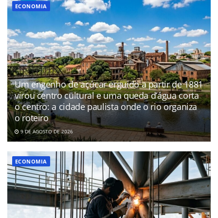
ECONOMIA
Um engenho de açúcar erguido a partir de 1881
virou centro cultural e uma queda d’água corta
o centro: a cidade paulista onde o rio organiza
o roteiro
9 DE AGOSTO DE 2026
ECONOMIA