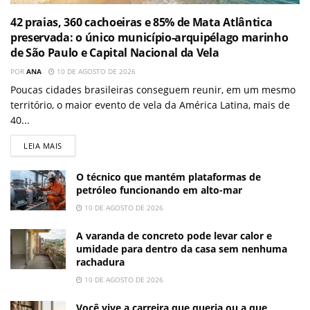
42 praias, 360 cachoeiras e 85% de Mata Atlântica
preservada: o único município-arquipélago marinho
de São Paulo e Capital Nacional da Vela
POR
ANA
10 DE AGOSTO DE 2026
Poucas cidades brasileiras conseguem reunir, em um mesmo
território, o maior evento de vela da América Latina, mais de
40...
LEIA MAIS
O técnico que mantém plataformas de
petróleo funcionando em alto-mar
10 DE AGOSTO DE 2026
A varanda de concreto pode levar calor e
umidade para dentro da casa sem nenhuma
rachadura
10 DE AGOSTO DE 2026
Você vive a carreira que queria ou a que