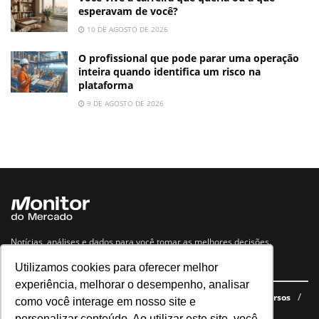
esperavam de você?
10 DE AGOSTO DE 2026
O profissional que pode parar uma operação
inteira quando identifica um risco na
plataforma
9 DE AGOSTO DE 2026
Notícias, análises e dados para você tomar as melhores decisões.
Utilizamos cookies para oferecer melhor
Navegue no site
experiência, melhorar o desempenho, analisar
Últimas notícias
Quem somos
E-books gratuitos
Cursos
como você interage em nosso site e
Política de privacidade
personalizar conteúdo. Ao utilizar este site, você