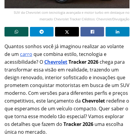
SUV da Chevrolet com tecnologia avançada e motor turbo em destaque no
mercado Chevrolet Tracker Créditos: Chevrolet/Divulgação
Quantos sonhos você já imaginou realizar ao volante
de um
carro
que combina estilo, tecnologia e
acessibilidade? O
Chevrolet
Tracker 2026
chega para
transformar essa visão em realidade, trazendo um
design renovado, interior sofisticado e inovações que
prometem conquistar motoristas em busca de um SUV
moderno. Com versões para diferentes perfis e preços
competitivos, este lançamento da
Chevrolet
redefine o
que esperamos de um veículo compacto. Quer saber o
que torna esse modelo tão especial? Vamos explorar
os detalhes que fazem do
Tracker 2026
uma escolha
única no mercado.