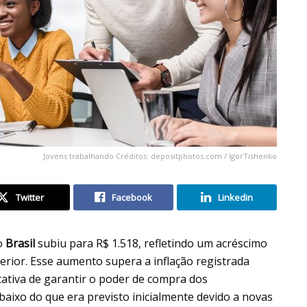
Jovens trabalhando Créditos: depositphotos.com / IgorTishenko
Twitter
Facebook
Linkedin
do
Brasil
subiu para R$ 1.518, refletindo um acréscimo
terior. Esse aumento supera a inflação registrada
ativa de garantir o poder de compra dos
aixo do que era previsto inicialmente devido a novas