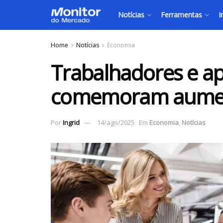
Notícias
Ferramentas
I
Home
Notícias
Economia
Trabalhadores e a
comemoram aument
Por
Ingrid
14/ago/2025
Em
Economia
,
Notícias