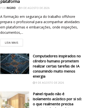
plataforma
POR
INGRID
9 DE AGOSTO DE 2026
A formação em segurança do trabalho offshore
prepara o profissional para acompanhar atividades
em plataformas e embarcações, onde inspeções,
documentos,...
LEIA MAIS
Computadores inspirados no
cérebro humano prometem
realizar certas tarefas de IA
consumindo muito menos
energia
9 DE AGOSTO DE 2026
Painel ripado não é
isolamento acústico por si só:
o que realmente precisa