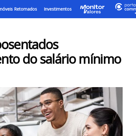
móveis Retomados
Investimentos
posentados
o do salário mínimo