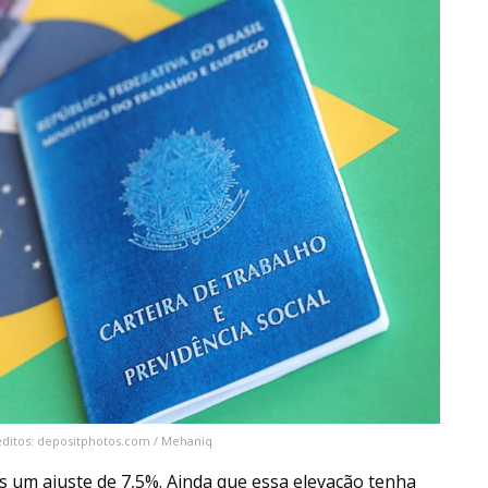
réditos: depositphotos.com / Mehaniq
s um ajuste de 7,5%. Ainda que essa elevação tenha