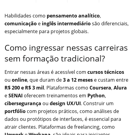
Habilidades como
pensamento analítico
,
comunicação
e
inglês intermediário
são diferenciais,
especialmente para projetos globais.
Como ingressar nessas carreiras
sem formação tradicional?
Entrar nessas áreas é acessível com
cursos técnicos
ou
online
, que duram de
3 a 12 meses
e custam entre
R$ 200 e R$ 3 mil
. Plataformas como
Coursera
,
Alura
e
SENAI
oferecem treinamentos em
Python
,
cibersegurança
ou
design UX/UI
. Construir um
portfólio
com projetos práticos, como análises de
dados ou protótipos de interfaces, é essencial para
atrair clientes. Plataformas de freelancing, como
Upwork
e
Workana
, são ideais para iniciantes,