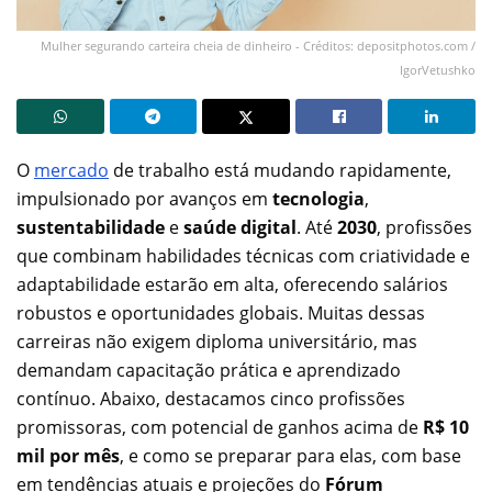
Mulher segurando carteira cheia de dinheiro - Créditos: depositphotos.com /
IgorVetushko
O
mercado
de trabalho está mudando rapidamente,
impulsionado por avanços em
tecnologia
,
sustentabilidade
e
saúde digital
. Até
2030
, profissões
que combinam habilidades técnicas com criatividade e
adaptabilidade estarão em alta, oferecendo salários
robustos e oportunidades globais. Muitas dessas
carreiras não exigem diploma universitário, mas
demandam capacitação prática e aprendizado
contínuo. Abaixo, destacamos cinco profissões
promissoras, com potencial de ganhos acima de
R$ 10
mil por mês
, e como se preparar para elas, com base
em tendências atuais e projeções do
Fórum