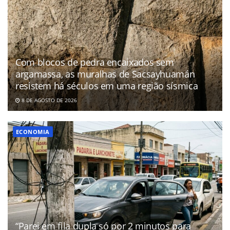
Com blocos de pedra encaixados sem
argamassa, as muralhas de Sacsayhuamán
resistem há séculos em uma região sísmica
8 DE AGOSTO DE 2026
ECONOMIA
“Parei em fila dupla só por 2 minutos para