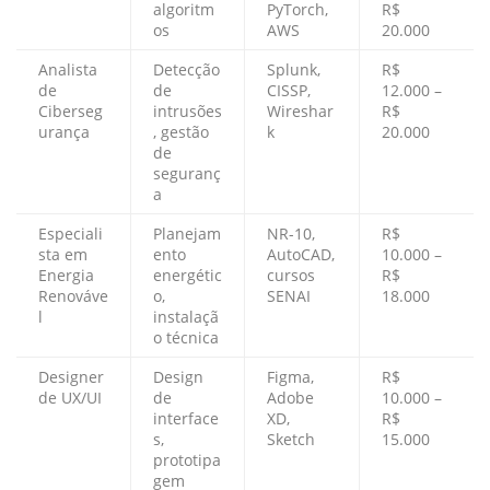
algoritm
PyTorch,
R$
os
AWS
20.000
Analista
Detecção
Splunk,
R$
de
de
CISSP,
12.000 –
Ciberseg
intrusões
Wireshar
R$
urança
, gestão
k
20.000
de
seguranç
a
Especiali
Planejam
NR-10,
R$
sta em
ento
AutoCAD,
10.000 –
Energia
energétic
cursos
R$
Renováve
o,
SENAI
18.000
l
instalaçã
o técnica
Designer
Design
Figma,
R$
de UX/UI
de
Adobe
10.000 –
interface
XD,
R$
s,
Sketch
15.000
prototipa
gem