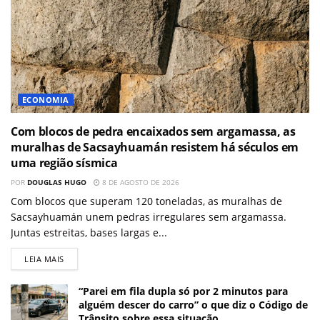
ECONOMIA
Com blocos de pedra encaixados sem argamassa, as
muralhas de Sacsayhuamán resistem há séculos em
uma região sísmica
POR
DOUGLAS HUGO
8 DE AGOSTO DE 2026
Com blocos que superam 120 toneladas, as muralhas de
Sacsayhuamán unem pedras irregulares sem argamassa.
Juntas estreitas, bases largas e...
LEIA MAIS
“Parei em fila dupla só por 2 minutos para
alguém descer do carro” o que diz o Código de
Trânsito sobre essa situação