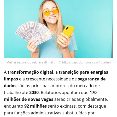
Mulher segurando celular e dinheiro – Créditos: depositphotos.com / burdun
A
transformação digital
, a
transição para energias
limpas
e a crescente necessidade de
segurança de
dados
são os principais motores do mercado de
trabalho até
2030
. Relatórios apontam que
170
milhões de novas vagas
serão criadas globalmente,
enquanto
92 milhões
serão extintas, com destaque
para funções administrativas substituídas por