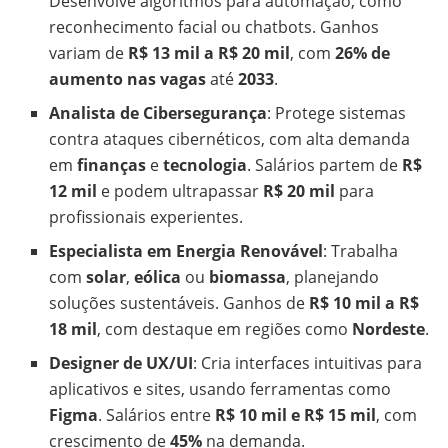
Desenvolve algoritmos para automação, como
reconhecimento facial ou chatbots. Ganhos
variam de
R$ 13 mil a R$ 20 mil
, com
26% de
aumento nas vagas
até
2033
.
Analista de Cibersegurança
: Protege sistemas
contra ataques cibernéticos, com alta demanda
em
finanças
e
tecnologia
. Salários partem de
R$
12 mil
e podem ultrapassar
R$ 20 mil
para
profissionais experientes.
Especialista em Energia Renovável
: Trabalha
com
solar
,
eólica
ou
biomassa
, planejando
soluções sustentáveis. Ganhos de
R$ 10 mil a R$
18 mil
, com destaque em regiões como
Nordeste
.
Designer de UX/UI
: Cria interfaces intuitivas para
aplicativos e sites, usando ferramentas como
Figma
. Salários entre
R$ 10 mil e R$ 15 mil
, com
crescimento de
45%
na demanda.