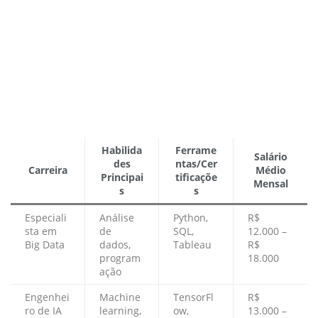
Habilida
Ferrame
Salário
des
ntas/Cer
Carreira
Médio
Principai
tificaçõe
Mensal
s
s
Especiali
Análise
Python,
R$
sta em
de
SQL,
12.000 –
Big Data
dados,
Tableau
R$
program
18.000
ação
Engenhei
Machine
TensorFl
R$
ro de IA
learning,
ow,
13.000 –