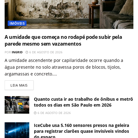
IMÓVEIS
A umidade que começa no rodapé pode subir pela
parede mesmo sem vazamentos
POR
INGRID
6 DE AGOSTO DE 2026
A umidade ascendente por capilaridade ocorre quando a
água presente no solo atravessa poros de blocos, tijolos,
argamassas e concreto....
LEIA MAIS
Quanto custa ir ao trabalho de ônibus e metrô
todos os dias em São Paulo em 2026
6 DE AGOSTO DE 2026
IceCube usa 5.160 sensores presos na geleira
para registrar clarões quase invisíveis vindos
do espaço