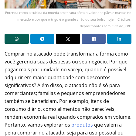
Entenda como a subida da moeda americana afeta o valor dos pães e massas no
mercado e por que o trigo é o grande vilão do seu bolso hoje. - Créditos:
depositphotos.com / Steklo_KRD
Comprar no atacado pode transformar a forma como
você gerencia suas despesas ou seu negócio. Por que
pagar mais por unidade no varejo, quando é possível
adquirir em maior quantidade com descontos
significativos? Além disso, o atacado não é só para
comerciantes; famílias e pequenos empreendedores
também se beneficiam. Por exemplo, itens de
consumo diário, como alimentos não perecíveis,
rendem economia real quando comprados em volume.
Portanto, vamos explorar os
produtos
que valem a
pena comprar no atacado, seja para uso pessoal ou