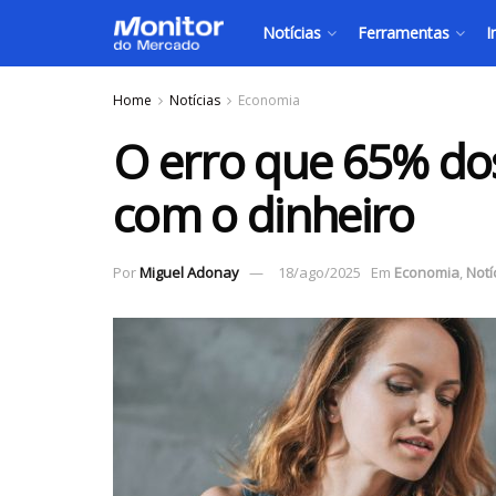
Notícias
Ferramentas
I
Home
Notícias
Economia
O erro que 65% do
com o dinheiro
Por
Miguel Adonay
18/ago/2025
Em
Economia
,
Notí