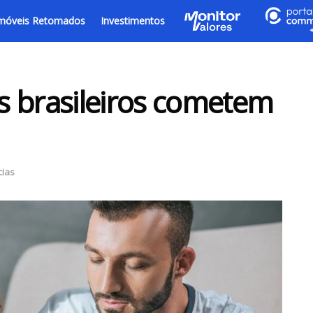
móveis Retomados
Investimentos
s brasileiros cometem
cias