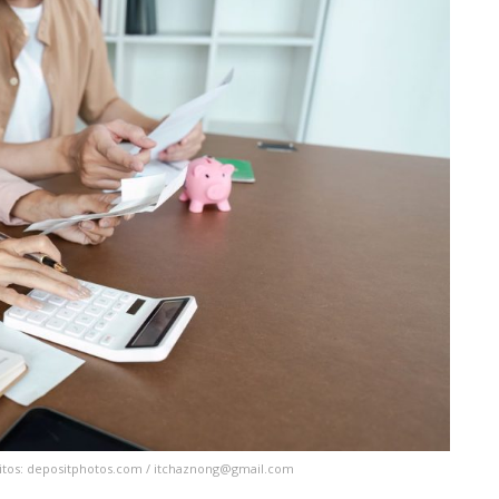
itos: depositphotos.com /
itchaznong@gmail.com