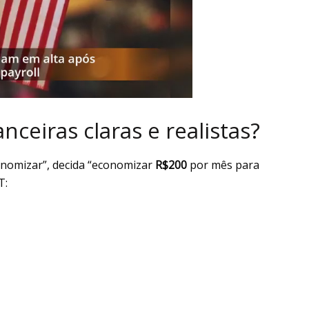
nceiras claras e realistas?
conomizar”, decida “economizar
R$200
por mês para
T: