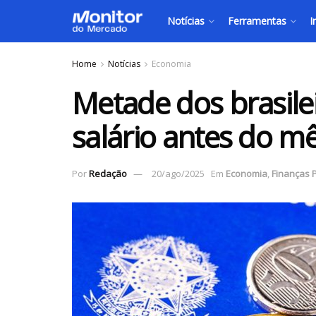
Notícias
Ferramentas
I
Home
Notícias
Economia
Metade dos brasile
salário antes do mê
Por
Redação
20/ago/2025
Em
Economia
,
Finanças 