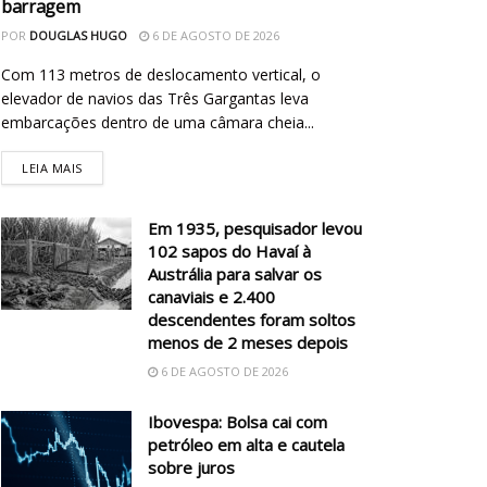
barragem
POR
DOUGLAS HUGO
6 DE AGOSTO DE 2026
Com 113 metros de deslocamento vertical, o
elevador de navios das Três Gargantas leva
embarcações dentro de uma câmara cheia...
LEIA MAIS
Em 1935, pesquisador levou
102 sapos do Havaí à
Austrália para salvar os
canaviais e 2.400
descendentes foram soltos
menos de 2 meses depois
6 DE AGOSTO DE 2026
Ibovespa: Bolsa cai com
petróleo em alta e cautela
sobre juros