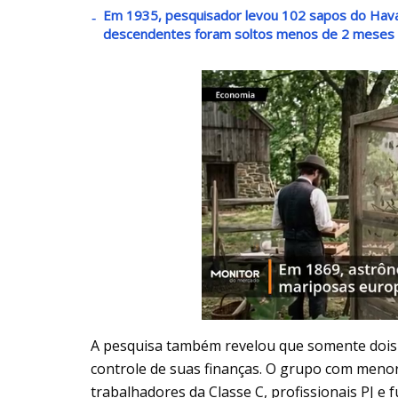
Em 1935, pesquisador levou 102 sapos do Havaí 
descendentes foram soltos menos de 2 meses
A pesquisa também revelou que somente dois 
controle de suas finanças. O grupo com menor 
trabalhadores da Classe C, profissionais PJ e