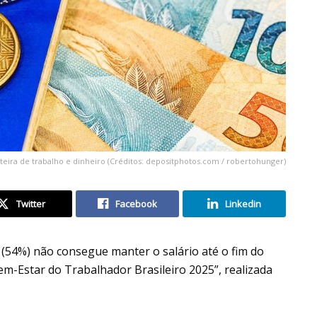
teira de trabalho e dinheiro (Créditos: depositphotos.com / robertohunger)
Twitter
Facebook
Linkedin
 (54%) não consegue manter o salário até o fim do
em-Estar do Trabalhador Brasileiro 2025”, realizada